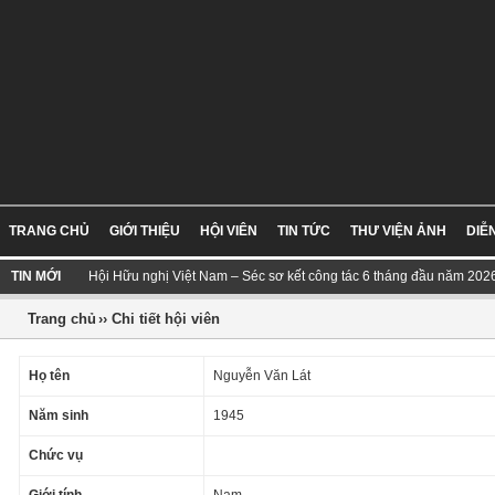
TRANG CHỦ
GIỚI THIỆU
HỘI VIÊN
TIN TỨC
THƯ VIỆN ẢNH
DIỄ
TIN MỚI
Hội Hữu nghị Việt Nam – Séc sơ kết công tác 6 tháng đầu năm 202
Trang chủ
›› Chi tiết hội viên
Họ tên
Nguyễn Văn Lát
Năm sinh
1945
Chức vụ