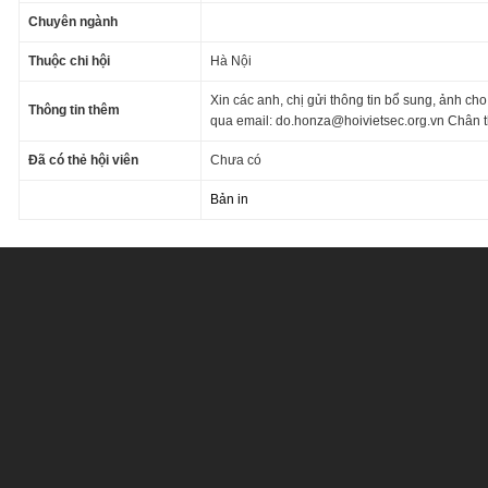
Chuyên ngành
Thuộc chi hội
Hà Nội
Xin các anh, chị gửi thông tin bổ sung, ảnh cho
Thông tin thêm
qua email: do.honza@hoivietsec.org.vn Chân 
Đã có thẻ hội viên
Chưa có
Bản in