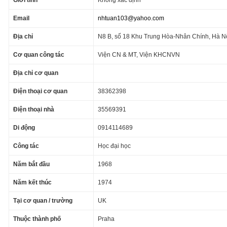
Giới tính
Không xác định
Email
nhtuan103@yahoo.com
Địa chỉ
N8 B, số 18 Khu Trung Hòa-Nhân Chính, Hà N
Cơ quan công tác
Viện CN & MT, Viện KHCNVN
Địa chỉ cơ quan
Điện thoại cơ quan
38362398
Điện thoại nhà
35569391
Di động
0914114689
Công tác
Học đại học
Năm bắt đầu
1968
Năm kết thúc
1974
Tại cơ quan / trường
UK
Thuộc thành phố
Praha