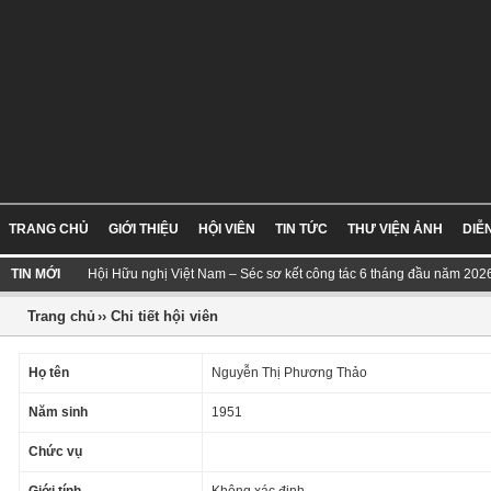
TRANG CHỦ
GIỚI THIỆU
HỘI VIÊN
TIN TỨC
THƯ VIỆN ẢNH
DIỄ
TIN MỚI
Hội Hữu nghị Việt Nam – Séc sơ kết công tác 6 tháng đầu năm 202
Trang chủ
›› Chi tiết hội viên
Họ tên
Nguyễn Thị Phương Thảo
Năm sinh
1951
Chức vụ