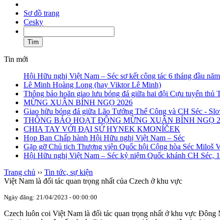
Sơ đồ trang
Cesky
Tin mới
Hội Hữu nghị Việt Nam – Séc sơ kết công tác 6 tháng đầu nă
Lê Minh Hoàng Long (hay Viktor Lê Minh)
Thông báo hoãn giao lưu bóng đá giữa hai đội Cựu tuyển thủ
MỪNG XUÂN BÍNH NGỌ 2026
Giao hữu bóng đá giữa Lão Tướng Thể Công và CH Séc - Slo
THÔNG BÁO HOẠT ĐỘNG MỪNG XUÂN BÍNH NGỌ 2
CHIA TAY VỚI ĐẠI SỨ HYNEK KMONÍČEK
Họp Ban Chấp hành Hội Hữu nghị Việt Nam – Séc
Gặp gỡ Chủ tịch Thượng viện Quốc hội Cộng hòa Séc Miloš Vy
Hội Hữu nghị Việt Nam – Séc kỷ niệm Quốc khánh CH Séc, 1
Trang chủ
››
Tin tức, sự kiện
Việt Nam là đối tác quan trọng nhất của Czech ở khu vực
Ngày đăng: 21/04/2023 - 00:00:00
Czech luôn coi Việt Nam là đối tác quan trọng nhất ở khu vực Đôn