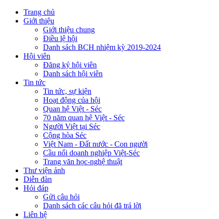
Trang chủ
Giới thiệu
Giới thiệu chung
Điều lệ hội
Danh sách BCH nhiệm kỳ 2019-2024
Hội viên
Đăng ký hội viên
Danh sách hội viên
Tin tức
Tin tức, sự kiện
Hoạt động của hội
Quan hệ Việt - Séc
70 năm quan hệ Việt - Séc
Người Việt tại Séc
Cộng hòa Séc
Việt Nam - Đất nước - Con người
Cầu nối doanh nghiệp Việt-Séc
Trang văn học-nghệ thuật
Thư viện ảnh
Diễn đàn
Hỏi đáp
Gửi câu hỏi
Danh sách các câu hỏi đã trả lời
Liên hệ