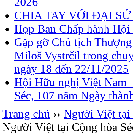
2026
CHIA TAY VỚI ĐẠI 
Họp Ban Chấp hành Hội 
Gặp gỡ Chủ tịch Thượng
Miloš Vystrčil trong chu
ngày 18 đến 22/11/2025
Hội Hữu nghị Việt Nam 
Séc, 107 năm Ngày thành
Trang chủ
››
Người Việt tại
Người Việt tại Cộng hòa Sé